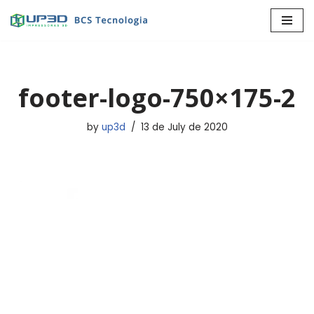
Skip
to
content
footer-logo-750×175-2
by
up3d
13 de July de 2020